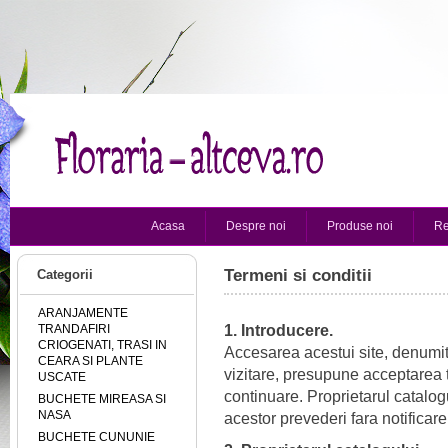
Acasa
Despre noi
Produse noi
Re
Termeni si conditii
Categorii
ARANJAMENTE
TRANDAFIRI
1. Introducere.
CRIOGENATI, TRASI IN
Accesarea acestui site, denumit 
CEARA SI PLANTE
vizitare, presupune acceptarea te
USCATE
continuare. Proprietarul catalog
BUCHETE MIREASA SI
NASA
acestor prevederi fara notificare
BUCHETE CUNUNIE