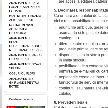
are acces la editarea datelor 
ARANJAMENTE SALA
LOCAL SI STALPISORI
5. Declinarea responsabilitatii
INTRARE
Ca urmare a enuntului de la pct.3
IMAGINI DIN FLORARIA-
ALTCEVA PITESTI
nici o responsabilitate in ceea c
NOUTATI DESPRE
enunturile ambigue, greselile
ACTIVITATEA
asumandu-si-le pe cele datora
FLORISTICA
catalogului).
ARANJAMENTE
PLANTE
diferente intre modul in care
USCATE,TRANDAFIRI SI
produsele primite, care se ref
MERE TRASE IN CEARA
disponibilitatea in stoc a pro
ARANJAMENTE IARNA -
FLORI USCATE
in limita stocului.
ARANJAMENTE OCAZII
posibilitatea de a contacta v
SPECIALE
primirea de e-mail-uri cu car
COSURI CU FLORI
neplacerile create de intreru
ARANJAMENTE SI
furnizorului de servicii intern
GHIRLANDE PENTRU
BOTEZ
continutul sau natura site-uril
catalog.
Produse recente
8. Prevederi legale
Catalogul functioneaza cu respe