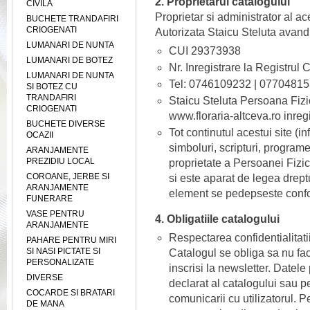
2. Proprietarul catalogului
CIVILA
Proprietar si administrator al a
BUCHETE TRANDAFIRI
CRIOGENATI
Autorizata Staicu Steluta avand 
LUMANARI DE NUNTA
CUI 29373938
LUMANARI DE BOTEZ
Nr. Inregistrare la Registrul
LUMANARI DE NUNTA
Tel: 0746109232 | 0770481
SI BOTEZ CU
TRANDAFIRI
Staicu Steluta Persoana Fizic
CRIOGENATI
www.floraria-altceva.ro inreg
BUCHETE DIVERSE
Tot continutul acestui site (in
OCAZII
simboluri, scripturi, program
ARANJAMENTE
PREZIDIU LOCAL
proprietate a Persoanei Fizice
COROANE, JERBE SI
si este aparat de legea dreptu
ARANJAMENTE
element se pedepseste confo
FUNERARE
VASE PENTRU
4. Obligatiile catalogului
ARANJAMENTE
Respectarea confidentialitati
PAHARE PENTRU MIRI
SI NASI PICTATE SI
Catalogul se obliga sa nu fac
PERSONALIZATE
inscrisi la newsletter. Datele
DIVERSE
declarat al catalogului sau 
COCARDE SI BRATARI
comunicarii cu utilizatorul. 
DE MANA