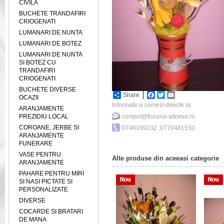
CIVILA
BUCHETE TRANDAFIRI
CRIOGENATI
LUMANARI DE NUNTA
LUMANARI DE BOTEZ
LUMANARI DE NUNTA
SI BOTEZ CU
TRANDAFIRI
CRIOGENATI
BUCHETE DIVERSE
Share
Facebook
Twitter
Email
OCAZII
Informatii si comezi directe la:
ARANJAMENTE
PREZIDIU LOCAL
contact@floraria-altceva.ro
COROANE, JERBE SI
0746109232 ;0770481550
ARANJAMENTE
FUNERARE
VASE PENTRU
Alte produse din aceeasi categorie
ARANJAMENTE
PAHARE PENTRU MIRI
SI NASI PICTATE SI
PERSONALIZATE
DIVERSE
COCARDE SI BRATARI
DE MANA