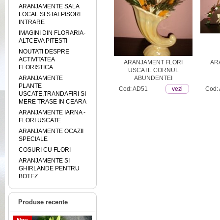
ARANJAMENTE SALA
LOCAL SI STALPISORI
INTRARE
IMAGINI DIN FLORARIA-
ALTCEVA PITESTI
NOUTATI DESPRE
ACTIVITATEA
TE CU
ARANJAMENT FLORI
AR
FLORISTICA
ARA
USCATE CORNUL
ARANJAMENTE
ABUNDENTEI
PLANTE
ezi
Cod: AD51
vezi
Cod:
USCATE,TRANDAFIRI SI
MERE TRASE IN CEARA
ARANJAMENTE IARNA -
FLORI USCATE
ARANJAMENTE OCAZII
SPECIALE
COSURI CU FLORI
ARANJAMENTE SI
GHIRLANDE PENTRU
BOTEZ
Produse recente