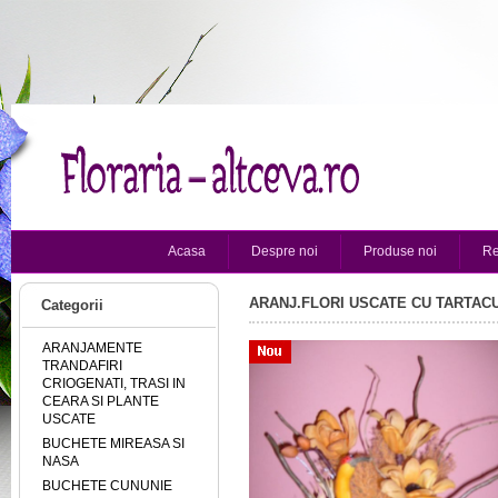
Acasa
Despre noi
Produse noi
Re
ARANJ.FLORI USCATE CU TARTAC
Categorii
ARANJAMENTE
TRANDAFIRI
CRIOGENATI, TRASI IN
CEARA SI PLANTE
USCATE
BUCHETE MIREASA SI
NASA
BUCHETE CUNUNIE