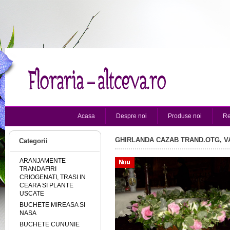
Acasa
Despre noi
Produse noi
Re
GHIRLANDA CAZAB TRAND.OTG, V
Categorii
ARANJAMENTE
TRANDAFIRI
CRIOGENATI, TRASI IN
CEARA SI PLANTE
USCATE
BUCHETE MIREASA SI
NASA
BUCHETE CUNUNIE