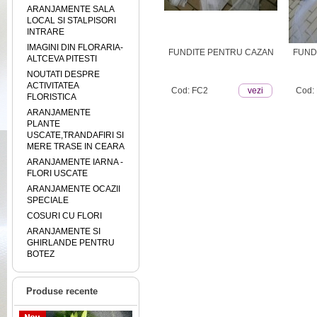
ARANJAMENTE SALA
LOCAL SI STALPISORI
INTRARE
IMAGINI DIN FLORARIA-
BOTEZ
FUNDITE PENTRU CAZAN
FUND
ALTCEVA PITESTI
IDIUM)
NOUTATI DESPRE
ACTIVITATEA
ezi
Cod: FC2
vezi
Cod:
FLORISTICA
ARANJAMENTE
PLANTE
USCATE,TRANDAFIRI SI
MERE TRASE IN CEARA
ARANJAMENTE IARNA -
FLORI USCATE
ARANJAMENTE OCAZII
SPECIALE
COSURI CU FLORI
ARANJAMENTE SI
GHIRLANDE PENTRU
BOTEZ
Produse recente