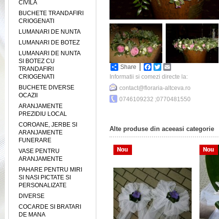
CIVILA
BUCHETE TRANDAFIRI
CRIOGENATI
LUMANARI DE NUNTA
LUMANARI DE BOTEZ
LUMANARI DE NUNTA
SI BOTEZ CU
Share
Facebook
Twitter
Email
TRANDAFIRI
CRIOGENATI
Informatii si comezi directe la:
BUCHETE DIVERSE
contact@floraria-altceva.ro
OCAZII
0746109232 ;0770481550
ARANJAMENTE
PREZIDIU LOCAL
COROANE, JERBE SI
Alte produse din aceeasi categorie
ARANJAMENTE
FUNERARE
VASE PENTRU
ARANJAMENTE
PAHARE PENTRU MIRI
SI NASI PICTATE SI
PERSONALIZATE
DIVERSE
COCARDE SI BRATARI
DE MANA