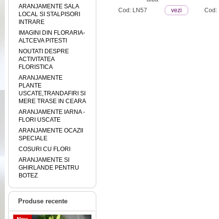
ARANJAMENTE SALA
ezi
Cod: LN1
vezi
Cod: LN57
vezi
Cod:
LOCAL SI STALPISORI
INTRARE
IMAGINI DIN FLORARIA-
ALTCEVA PITESTI
NOUTATI DESPRE
ACTIVITATEA
FLORISTICA
ARANJAMENTE
PLANTE
USCATE,TRANDAFIRI SI
MERE TRASE IN CEARA
ARANJAMENTE IARNA -
FLORI USCATE
ARANJAMENTE OCAZII
SPECIALE
COSURI CU FLORI
ARANJAMENTE SI
GHIRLANDE PENTRU
BOTEZ
Produse recente