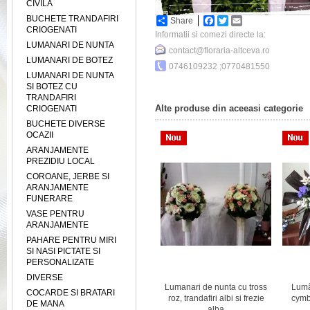
CIVILA
BUCHETE TRANDAFIRI
Share
Facebook
Twitter
Email
CRIOGENATI
Informatii si comezi directe la:
LUMANARI DE NUNTA
contact@floraria-altceva.ro
LUMANARI DE BOTEZ
0746109232 ;0770481550
LUMANARI DE NUNTA
SI BOTEZ CU
TRANDAFIRI
Alte produse din aceeasi categorie
CRIOGENATI
BUCHETE DIVERSE
OCAZII
ARANJAMENTE
PREZIDIU LOCAL
COROANE, JERBE SI
ARANJAMENTE
FUNERARE
VASE PENTRU
ARANJAMENTE
PAHARE PENTRU MIRI
SI NASI PICTATE SI
PERSONALIZATE
DIVERSE
TA
LUMANARI NUNTA
Lumanari de nunta cu tross
Lumâ
COCARDE SI BRATARI
TROSS
TRANDAFIRI CREM SI
roz, trandafiri albi si frezie
cymb
DE MANA
TROSS ROSU
alba