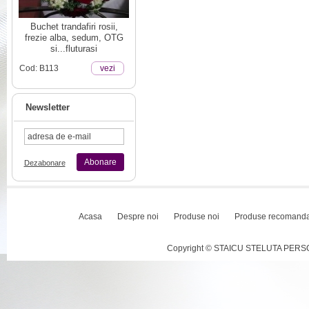
Buchet trandafiri rosii,
frezie alba, sedum, OTG
si...fluturasi
Cod: B113
vezi
Newsletter
Abonare
Dezabonare
Acasa
Despre noi
Produse noi
Produse recomand
Copyright © STAICU STELUTA PERSOAN