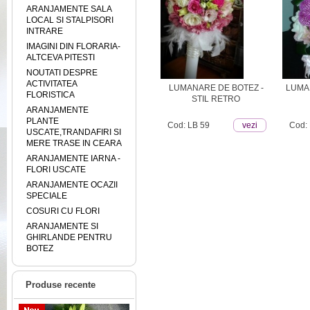
ARANJAMENTE SALA
LOCAL SI STALPISORI
INTRARE
IMAGINI DIN FLORARIA-
ALTCEVA PITESTI
NOUTATI DESPRE
ACTIVITATEA
EZ
LUMANARE DE BOTEZ -
LUMA
FLORISTICA
SI
STIL RETRO
ARANJAMENTE
PLANTE
ezi
Cod: LB 59
vezi
Cod:
USCATE,TRANDAFIRI SI
MERE TRASE IN CEARA
ARANJAMENTE IARNA -
FLORI USCATE
ARANJAMENTE OCAZII
SPECIALE
COSURI CU FLORI
ARANJAMENTE SI
GHIRLANDE PENTRU
BOTEZ
Produse recente