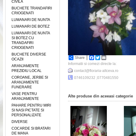
CIVILA
BUCHETE TRANDAFIRI
CRIOGENATI
LUMANARI DE NUNTA
LUMANARI DE BOTEZ
LUMANARI DE NUNTA
SI BOTEZ CU
TRANDAFIRI
CRIOGENATI
BUCHETE DIVERSE
Share
Facebook
Twitter
Email
OCAZII
Informatii si comezi directe la:
ARANJAMENTE
PREZIDIU LOCAL
contact@floraria-altceva.ro
COROANE, JERBE SI
0746109232 ;0770481550
ARANJAMENTE
FUNERARE
VASE PENTRU
Alte produse din aceeasi categorie
ARANJAMENTE
PAHARE PENTRU MIRI
SI NASI PICTATE SI
PERSONALIZATE
DIVERSE
COCARDE SI BRATARI
DE MANA