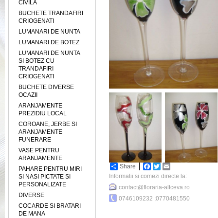
CIVILA
BUCHETE TRANDAFIRI
CRIOGENATI
LUMANARI DE NUNTA
LUMANARI DE BOTEZ
LUMANARI DE NUNTA
SI BOTEZ CU
TRANDAFIRI
CRIOGENATI
BUCHETE DIVERSE
OCAZII
ARANJAMENTE
PREZIDIU LOCAL
COROANE, JERBE SI
ARANJAMENTE
FUNERARE
VASE PENTRU
ARANJAMENTE
Share
Facebook
Twitter
Email
PAHARE PENTRU MIRI
Informatii si comezi directe la:
SI NASI PICTATE SI
PERSONALIZATE
contact@floraria-altceva.ro
DIVERSE
0746109232 ;0770481550
COCARDE SI BRATARI
DE MANA