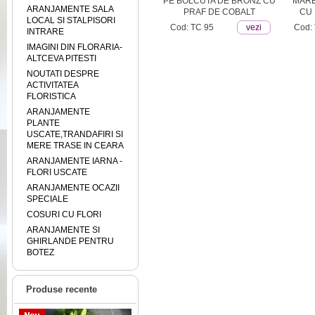
ORI
COCARDE
PE BOLCUTA DE BRONZ CU
MARE
ARANJAMENTE SALA
PRAF DE COBALT
CU 
LOCAL SI STALPISORI
ezi
Cod: TC2
vezi
Cod: TC 95
vezi
Cod:
INTRARE
IMAGINI DIN FLORARIA-
ALTCEVA PITESTI
NOUTATI DESPRE
ACTIVITATEA
FLORISTICA
ARANJAMENTE
PLANTE
USCATE,TRANDAFIRI SI
MERE TRASE IN CEARA
ARANJAMENTE IARNA -
FLORI USCATE
ARANJAMENTE OCAZII
SPECIALE
COSURI CU FLORI
ARANJAMENTE SI
GHIRLANDE PENTRU
BOTEZ
Produse recente