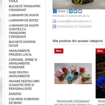
CIVILA
BUCHETE TRANDAFIRI
CRIOGENATI
Share
Facebook
Twitter
Email
LUMANARI DE NUNTA
Informatii si comezi directe la:
LUMANARI DE BOTEZ
contact@floraria-altceva.ro
LUMANARI DE NUNTA
0746109232 ;0770481550
SI BOTEZ CU
TRANDAFIRI
CRIOGENATI
Alte produse din aceeasi categorie
BUCHETE DIVERSE
OCAZII
ARANJAMENTE
PREZIDIU LOCAL
COROANE, JERBE SI
ARANJAMENTE
FUNERARE
VASE PENTRU
ARANJAMENTE
PAHARE PENTRU MIRI
SI NASI PICTATE SI
PERSONALIZATE
DIVERSE
COCARDE SI BRATARI
AFIRI
TRANDAFIRI CRIOGENATI -
TRANDAFIR CRIOGENAT
TRAN
DE MANA