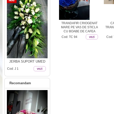
AFIRI
TRANDAFIRI CRIOGENATI -
TRANDAFIR CRIOGENAT
C
ORI
COCARDE
MARE PE VAS DE STICLA
TRAN
CU BOABE DE CAFEA
ezi
Cod: TC2
vezi
Cod: TC 94
vezi
Cod:
JERBA SUPORT UMED
Cod: J 1
vezi
Recomandam