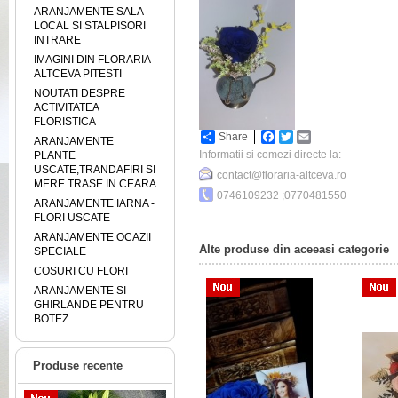
ARANJAMENTE SALA
LOCAL SI STALPISORI
INTRARE
IMAGINI DIN FLORARIA-
ALTCEVA PITESTI
NOUTATI DESPRE
ACTIVITATEA
FLORISTICA
Share
Facebook
Twitter
Email
ARANJAMENTE
Informatii si comezi directe la:
PLANTE
USCATE,TRANDAFIRI SI
contact@floraria-altceva.ro
MERE TRASE IN CEARA
0746109232 ;0770481550
ARANJAMENTE IARNA -
FLORI USCATE
ARANJAMENTE OCAZII
Alte produse din aceeasi categorie
SPECIALE
COSURI CU FLORI
ARANJAMENTE SI
GHIRLANDE PENTRU
BOTEZ
Produse recente