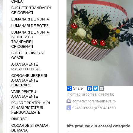
CIVILA
BUCHETE TRANDAFIRI
CRIOGENATI
LUMANARI DE NUNTA
LUMANARI DE BOTEZ
LUMANARI DE NUNTA
SI BOTEZ CU
TRANDAFIRI
CRIOGENATI
BUCHETE DIVERSE
OCAZII
ARANJAMENTE
PREZIDIU LOCAL
COROANE, JERBE SI
ARANJAMENTE
FUNERARE
Share
Facebook
Twitter
Email
VASE PENTRU
Informatii si comezi directe la:
ARANJAMENTE
contact@floraria-altceva.ro
PAHARE PENTRU MIRI
SI NASI PICTATE SI
0746109232 ;0770481550
PERSONALIZATE
DIVERSE
COCARDE SI BRATARI
Alte produse din aceeasi categorie
DE MANA