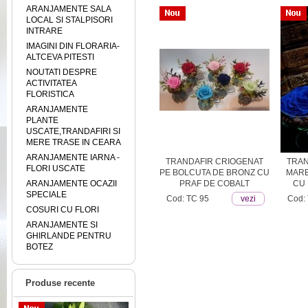
ARANJAMENTE SALA
LOCAL SI STALPISORI
INTRARE
IMAGINI DIN FLORARIA-
ALTCEVA PITESTI
NOUTATI DESPRE
ACTIVITATEA
FLORISTICA
ARANJAMENTE
PLANTE
USCATE,TRANDAFIRI SI
MERE TRASE IN CEARA
ARANJAMENTE IARNA -
AFIRI
TRANDAFIRI CRIOGENATI -
TRANDAFIR CRIOGENAT
TRAN
FLORI USCATE
ORI
COCARDE
PE BOLCUTA DE BRONZ CU
MARE
ARANJAMENTE OCAZII
PRAF DE COBALT
CU 
SPECIALE
ezi
Cod: TC2
vezi
Cod: TC 95
vezi
Cod:
COSURI CU FLORI
ARANJAMENTE SI
GHIRLANDE PENTRU
BOTEZ
Produse recente